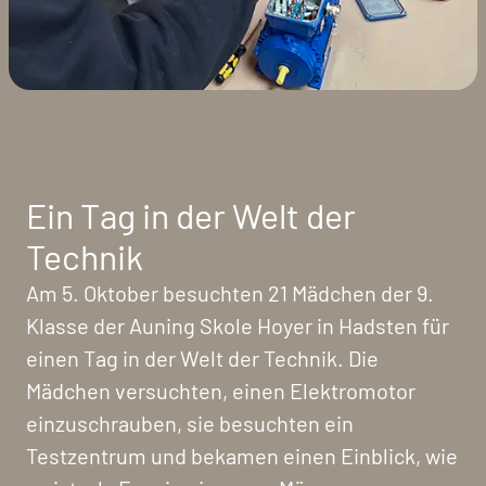
Ein Tag in der Welt der
Technik
Am 5. Oktober besuchten 21 Mädchen der 9.
Klasse der Auning Skole Hoyer in Hadsten für
einen Tag in der Welt der Technik. Die
Mädchen versuchten, einen Elektromotor
einzuschrauben, sie besuchten ein
Testzentrum und bekamen einen Einblick, wie