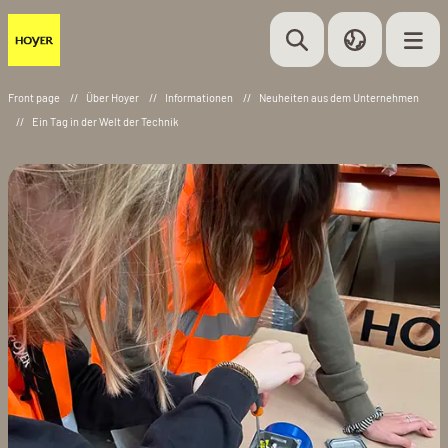
Front page
//
Über Hoyer
//
Informationen
//
Neuheiten aus dem Unternehmen
//
Ein Tag in der Welt der Technik