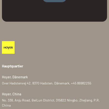
Hauptquartier
Hoyer, Dänemark
Over Hadstenvej 42, 8370 Hadsten, Dänemark, +45 86982255
Hoyer, China
No. 338, Anju Road, BeiLun District, 315822 Ningbo, Zhejiang, P.R.
China