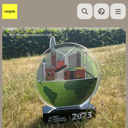
Front page
//
Über Hoyer
//
Informationen
//
Neuheiten aus dem Unternehmen
//
Best Managed Companies 2023