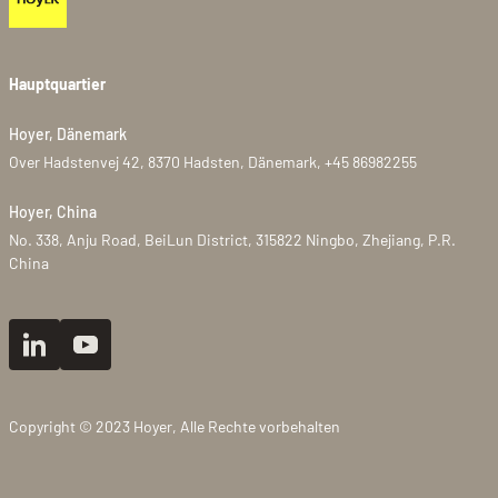
Hauptquartier
Hoyer, Dänemark
Over Hadstenvej 42, 8370 Hadsten, Dänemark, +45 86982255
Hoyer, China
No. 338, Anju Road, BeiLun District, 315822 Ningbo, Zhejiang, P.R.
China
Copyright © 2023 Hoyer, Alle Rechte vorbehalten