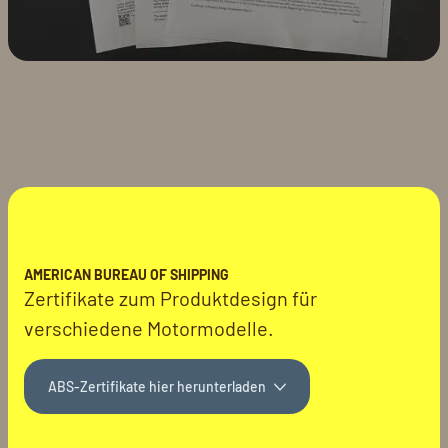
AMERICAN BUREAU OF SHIPPING
Zertifikate zum Produktdesign für
verschiedene Motormodelle.
ABS-Zertifikate hier herunterladen