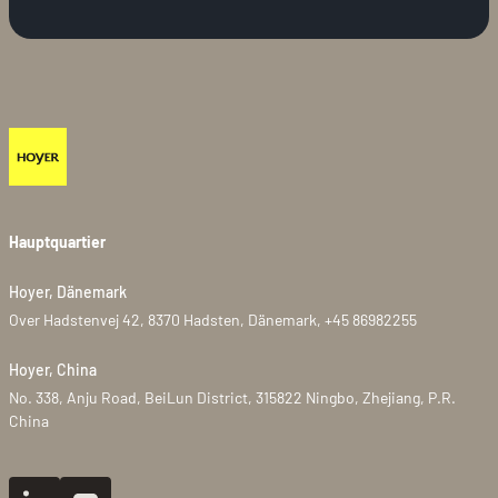
Hauptquartier
Hoyer, Dänemark
Over Hadstenvej 42, 8370 Hadsten, Dänemark, +45 86982255
Hoyer, China
No. 338, Anju Road, BeiLun District, 315822 Ningbo, Zhejiang, P.R.
China