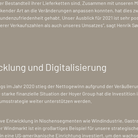
ler Bestandteil ihrer Lieferketten sind. Zusammen mit unseren Mi
kender Art an die Veränderungen anpassen konnten, hat dies zwe
undenzufriedenheit gehabt. Unser Ausblick für 2021 ist sehr pos
rer Verkaufszahlen als auch unseres Umsatzes“, sagt Henrik Sø
lung und Digitalisierung
gs im Jahr 2020 stieg der Nettogewinn aufgrund der Veräußeru
starke finanzielle Situation der Hoyer Group hat die Investition i
tumsstrategie weiter unterstützen werden.
tive Entwicklung in Nischensegmenten wie Windindustrie, Gas
 Windmarkt ist ein großartiges Beispiel für unsere strategisch
 in eine US-amerikanische Einrichtung investiert, um den wach