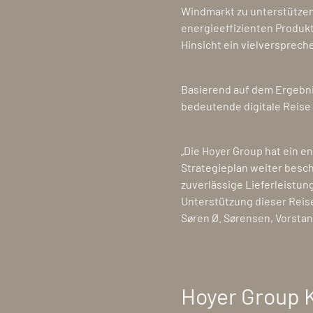
Windmarkt zu unterstütze
energieeffizienten Produkt
Hinsicht ein vielverspreche
Basierend auf dem Ergebni
bedeutende digitale Reise
„Die Hoyer Group hat ein 
Strategieplan weiter besch
zuverlässige Lieferleistu
Unterstützung dieser Reise
Søren Ø. Sørensen, Vorsta
Hoyer Group 