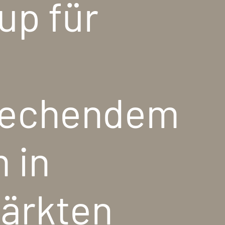
up für
prechendem
 in
ärkten