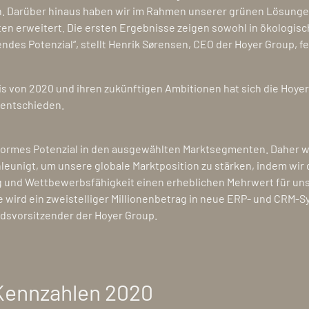
n. Darüber hinaus haben wir im Rahmen unserer grünen Lösunge
en erweitert. Die ersten Ergebnisse zeigen sowohl in ökologische
ndes Potenzial“, stellt Henrik Sørensen, CEO der Hoyer Group, fe
s von 2020 und ihren zukünftigen Ambitionen hat sich die Hoyer
 entschieden.
enormes Potenzial in den ausgewählten Marktsegmenten. Daher wi
leunigt, um unsere globale Marktposition zu stärken, indem wir 
ng und Wettbewerbsfähigkeit einen erheblichen Mehrwert für un
 wird ein zweistelliger Millionenbetrag in neue ERP- und CRM-Sy
ndsvorsitzender der Hoyer Group.
Kennzahlen 2020