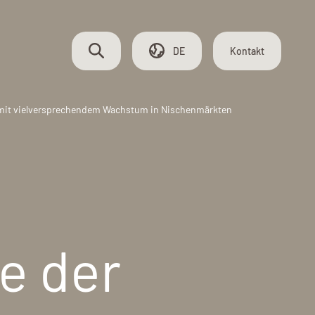
DE
Kontakt
 mit vielversprechendem Wachstum in Nischenmärkten
LIEFERKETTE
Lager und Werkstatt
Lieferzuverlässigkeit
Service
e der