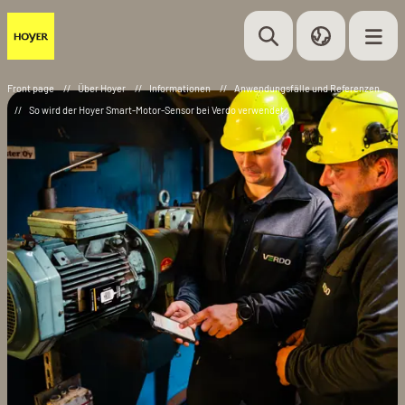
Front page
//
Über Hoyer
//
Informationen
//
Anwendungsfälle und Referenzen
//
So wird der Hoyer Smart-Motor-Sensor bei Verdo verwendet