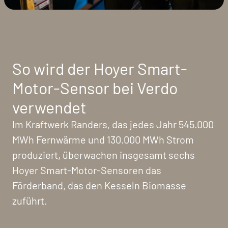
So wird der Hoyer Smart-
Motor-Sensor bei Verdo
verwendet
Im Kraftwerk Randers, das jedes Jahr 545.000
MWh Fernwärme und 130.000 MWh Strom
produziert, überwachen insgesamt sechs
Hoyer Smart-Motor-Sensoren das
Förderband, das den Kesseln Biomasse
zuführt.