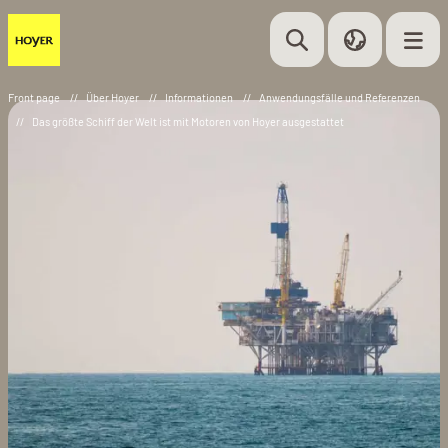
Front page
//
Über Hoyer
//
Informationen
//
Anwendungsfälle und Referenzen
//
Das größte Schiff der Welt ist mit Motoren von Hoyer ausgestattet