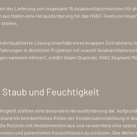
it der Lieferung von insgesamt 15 Axialventilatormotoren für d
aus Italien eine Herausforderung für das HVAC-Team von Hoyer 
 stellen.
individualisierte Lösung innerhalb eines knappen Zeitrahmens li
fahrungen in ähnlichen Projekten mit sowohl Axialventilatormot
en sammeln können“, erklärt Adam Slupinski, HVAC Segment Ma
 Staub und Feuchtigkeit
htigkeit stellten eine besondere Herausforderung dar. Aufgrund
and ein beträchtliches Risiko der Kondensationsbildung in de
 die Motoren mit Heizelementen aus und verwendete eine speziel
rosion und potentiellen Kurzschlüssen zu schützen. Des Weitere