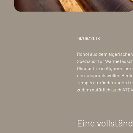
19/09/2018
Rohöl aus dem algerischen 
Spezialist für Wärmetausch
Ölindustrie in Algerien be
den anspruchsvollen Bedi
Temperaturänderungen trot
zudem natürlich auch ATEX
Eine vollständ