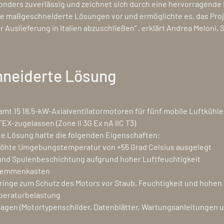
onders zuverlässig und zeichnet sich durch eine hervorragende 
ge maßgeschneiderte Lösungen vor und ermöglichte es, das Proj
r Auslieferung in Italien abzuschließen“ , erklärt Andrea Meloni, 
neiderte Lösung
amt 15 18,5-kW-Axialventilatormotoren für fünf mobile Luftkühle
EX-zugelassen (Zone II 3G Ex nA IIC T3)
e Lösung hatte die folgenden Eigenschaften:
erhöhte Umgebungstemperatur von +55 Grad Celsius ausgelegt
 und Spulenbeschichtung aufgrund hoher Luftfeuchtigkeit
-Klemmenkasten
sringe zum Schutz des Motors vor Staub, Feuchtigkeit und hohe
mperaturbelastung
lagen (Motortypenschilder, Datenblätter, Wartungsanleitungen 