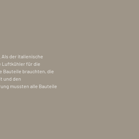
Als der italienische
 Luftkühler für die
e Bauteile brauchten, die
t und den
ung mussten alle Bauteile