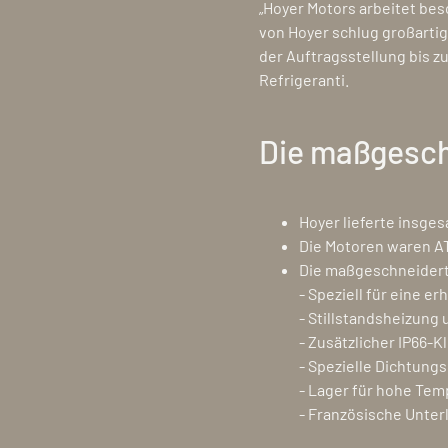
„Hoyer Motors arbeitet bes
von Hoyer schlug großarti
der Auftragsstellung bis zu
Refrigeranti.
Die maßgesch
Hoyer lieferte insges
Die Motoren waren AT
Die maßgeschneidert
- Speziell für eine 
- Stillstandsheizung
- Zusätzlicher IP66
- Spezielle Dichtung
- Lager für hohe Te
- Französische Unter